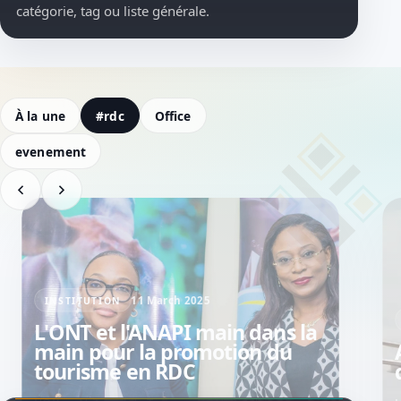
catégorie, tag ou liste générale.
À la une
#rdc
Office
evenement
11 March 2025
INSTITUTION
L'ONT et l'ANAPI main dans la
main pour la promotion du
tourisme en RDC