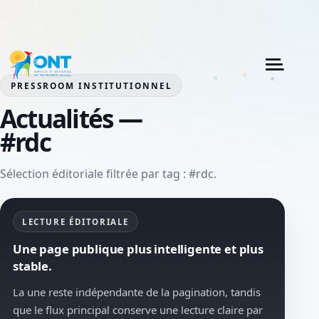
PRESSROOM INSTITUTIONNEL
Actualités —
#rdc
Sélection éditoriale filtrée par tag : #rdc.
LECTURE ÉDITORIALE
Une page publique plus intelligente et plus
stable.
La une reste indépendante de la pagination, tandis
que le flux principal conserve une lecture claire par