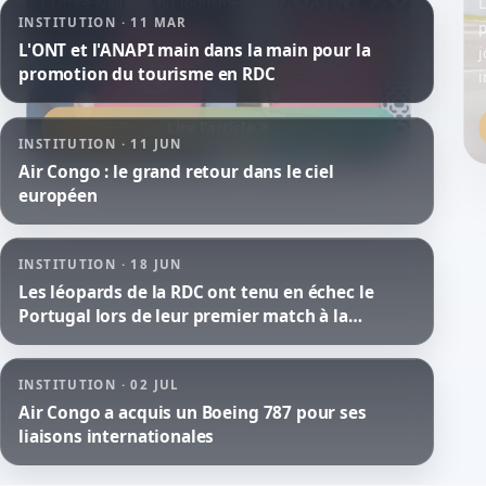
L'Office National du Tourisme (ONT) et l'Agence
L
INSTITUTION · 11 MAR
Nationale pour la Promotion des Investissements
L'ONT et l'ANAPI main dans la main pour la
(ANAPI) ont signé ce mardi 11 mars 2025 à
j
promotion du tourisme en RDC
Kinshasa, un protocole d'accord pour la pr...
i
Lire l’article
INSTITUTION · 11 JUN
Air Congo : le grand retour dans le ciel
européen
INSTITUTION · 18 JUN
Les léopards de la RDC ont tenu en échec le
Portugal lors de leur premier match à la
Coupe...
INSTITUTION · 02 JUL
Air Congo a acquis un Boeing 787 pour ses
liaisons internationales