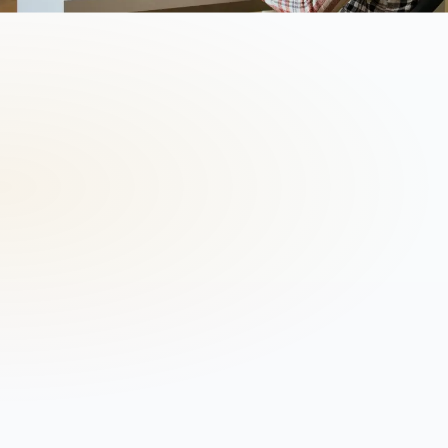
05
Membres maximum
PCA
Présidence du Conseil
DG
Gestion exécutive