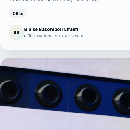
Office
Blaise Basomboli Lifaefi
BB
Office National du Tourisme RDC