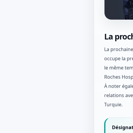
La proc
La prochaine
occupe la pr
le même temp
Roches Hospi
À noter égal
relations ave
Turquie.
Désignat