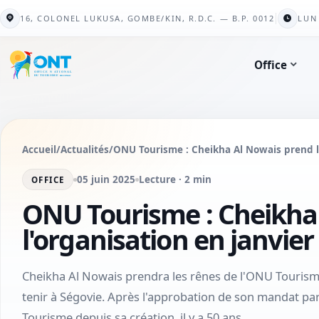
16, COLONEL LUKUSA, GOMBE/KIN, R.D.C. — B.P. 0012
LUN 
Office
Accueil
/
Actualités
/
ONU Tourisme : Cheikha Al Nowais prend l
05 juin 2025
Lecture · 2 min
OFFICE
ONU Tourisme : Cheikha
l'organisation en janvier
Cheikha Al Nowais prendra les rênes de l'ONU Tourisme 
tenir à Ségovie. Après l'approbation de son mandat pa
Tourisme depuis sa création, il y a 50 ans.