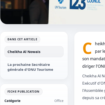
C
DANS CET ARTICLE
heikh
par l
Cheikha Al Nowais
son mandat 
La prochaine Secrétaire
diriger l'ON
générale d'ONU Tourisme
Cheikha Al N
Exécutif d'O
l'Assemblée 
FICHE PUBLICATION
depuis sa cré
Catégorie
Office