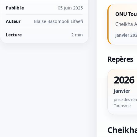
Publié le
05 juin 2025
ONU Tou
Auteur
Blaise Basomboli Lifaefi
Cheikha A
Lecture
2 min
Janvier 20
Repères
2026
janvier
prise des rê
Tourisme
Cheikha