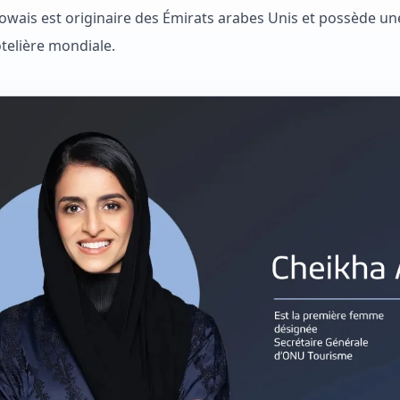
owais est originaire des Émirats arabes Unis et possède un
ôtelière mondiale.